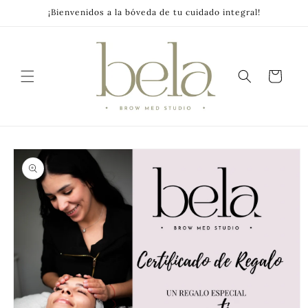
Skip to
¡Bienvenidos a la bóveda de tu cuidado integral!
content
Cart
Skip to
product
information