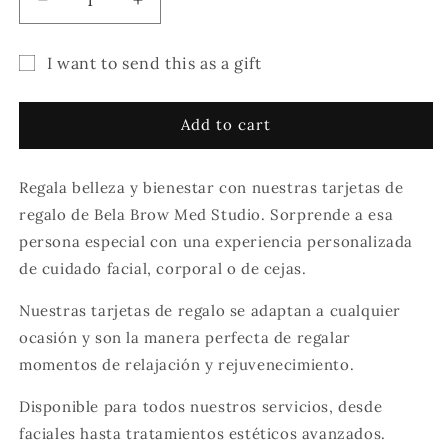
Decrease
Increase
quantity
quantity
for
for
I want to send this as a gift
Bela
Bela
Gift
Brow
Brow
Med
Med
card
Add to cart
Studio
Studio
recipient
Gift
Gift
form
Card
Card
Regala belleza y bienestar con nuestras tarjetas de
collapsed
regalo de Bela Brow Med Studio. Sorprende a esa
persona especial con una experiencia personalizada
de cuidado facial, corporal o de cejas.
Nuestras tarjetas de regalo se adaptan a cualquier
ocasión y son la manera perfecta de regalar
momentos de relajación y rejuvenecimiento.
Disponible para todos nuestros servicios, desde
faciales hasta tratamientos estéticos avanzados.