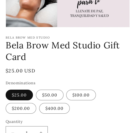
Open
media
1
BELA BROW MED STUDIO
Bela Brow Med Studio Gift
in
modal
Card
Regular
$25.00 USD
price
Denominations
$25.00
$50.00
$100.00
$200.00
$400.00
Quantity