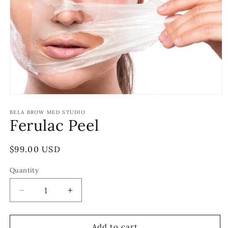
Open
media
1
BELA BROW MED STUDIO
Ferulac Peel
in
modal
Regular
$99.00 USD
price
Quantity
Decrease
Increase
quantity
quantity
for
for
Ferulac
Ferulac
Add to cart