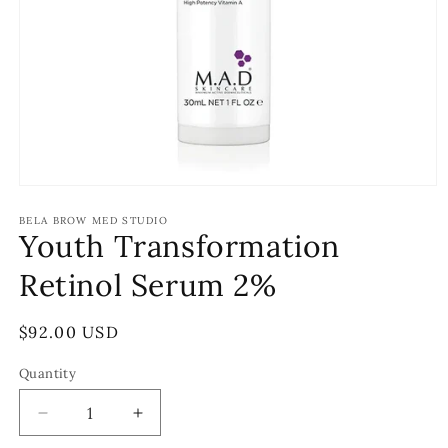
Open
media
1
BELA BROW MED STUDIO
Youth Transformation
in
modal
Retinol Serum 2%
Regular
$92.00 USD
price
Quantity
Decrease
Increase
quantity
quantity